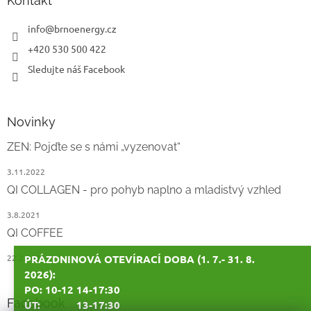
Kontakt
t
í
info
@
brnoenergy.cz
+420 530 500 422
Sledujte náš Facebook
Novinky
ZEN: Pojďte se s námi „vyzenovat“
3.11.2022
QI COLLAGEN - pro pohyb naplno a mladistvý vzhled
3.8.2021
QI COFFEE
22.2.2021
PRÁZDNINOVÁ OTEVÍRACÍ DOBA (1. 7.- 31. 8.
2026):
PO: 10-12 14-17:30
Facebook
ÚT: 13-17:30