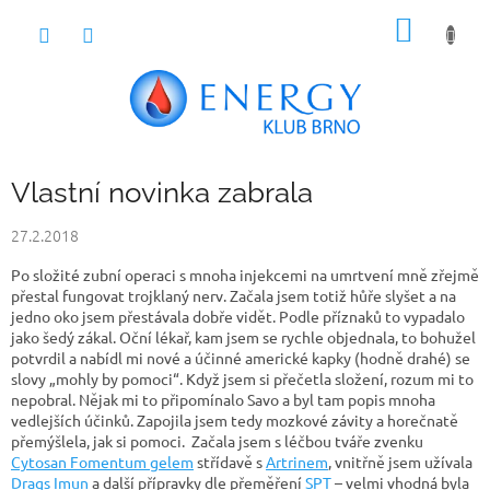
Přejít
NÁKUP
na
obsah
KOŠÍK
Vlastní novinka zabrala
27.2.2018
Po složité zubní operaci s mnoha injekcemi na umrtvení mně zřejmě
přestal fungovat trojklaný nerv. Začala jsem totiž hůře slyšet a na
jedno oko jsem přestávala dobře vidět. Podle příznaků to vypadalo
jako šedý zákal. Oční lékař, kam jsem se rychle objednala, to bohužel
potvrdil a nabídl mi nové a účinné americké kapky (hodně drahé) se
slovy „mohly by pomoci“. Když jsem si přečetla složení, rozum mi to
nepobral. Nějak mi to připomínalo Savo a byl tam popis mnoha
vedlejších účinků. Zapojila jsem tedy mozkové závity a horečnatě
přemýšlela, jak si pomoci. Začala jsem s léčbou tváře zvenku
Cytosan Fomentum gelem
střídavě s
Artrinem
, vnitřně jsem užívala
Drags Imun
a další přípravky dle přeměření
SPT
– velmi vhodná byla