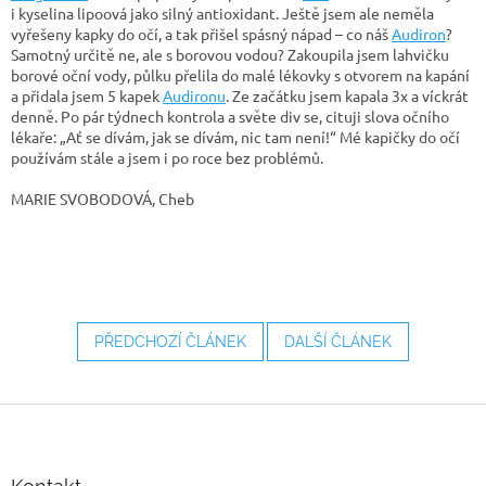
i kyselina lipoová jako silný antioxidant. Ještě jsem ale neměla
vyřešeny kapky do očí, a tak přišel spásný nápad – co náš
Audiron
?
Samotný určitě ne, ale s borovou vodou? Zakoupila jsem lahvičku
borové oční vody, půlku přelila do malé lékovky s otvorem na kapání
a přidala jsem 5 kapek
Audironu
. Ze začátku jsem kapala 3x a víckrát
denně. Po pár týdnech kontrola a světe div se, cituji slova očního
lékaře: „Ať se dívám, jak se dívám, nic tam není!“ Mé kapičky do očí
používám stále a jsem i po roce bez problémů.
MARIE SVOBODOVÁ, Cheb
PŘEDCHOZÍ ČLÁNEK
DALŠÍ ČLÁNEK
Z
á
p
a