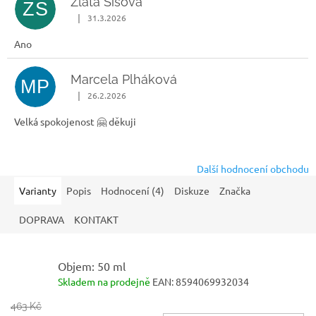
Zlata Sísová
ZS
|
31.3.2026
Hodnocení obchodu je 5 z 5 hvězdiček.
Ano
Marcela Plháková
MP
|
26.2.2026
Hodnocení obchodu je 5 z 5 hvězdiček.
Velká spokojenost 🤗 děkuji
Další hodnocení obchodu
Varianty
Popis
Hodnocení (4)
Diskuze
Značka
DOPRAVA
KONTAKT
Objem: 50 ml
Skladem na prodejně
EAN:
8594069932034
463 Kč