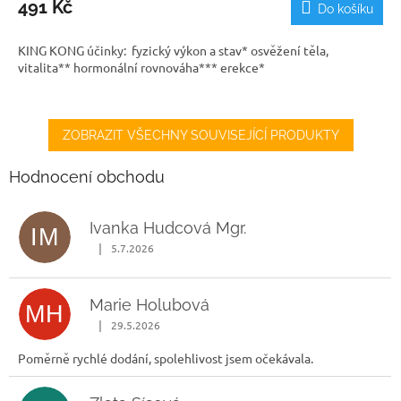
491 Kč
Do košíku
KING KONG účinky: fyzický výkon a stav* osvěžení těla,
vitalita** hormonální rovnováha*** erekce*
ZOBRAZIT VŠECHNY SOUVISEJÍCÍ PRODUKTY
Hodnocení obchodu
Ivanka Hudcová Mgr.
IM
|
5.7.2026
Hodnocení obchodu je 5 z 5 hvězdiček.
Marie Holubová
MH
|
29.5.2026
Hodnocení obchodu je 5 z 5 hvězdiček.
Poměrně rychlé dodání, spolehlivost jsem očekávala.