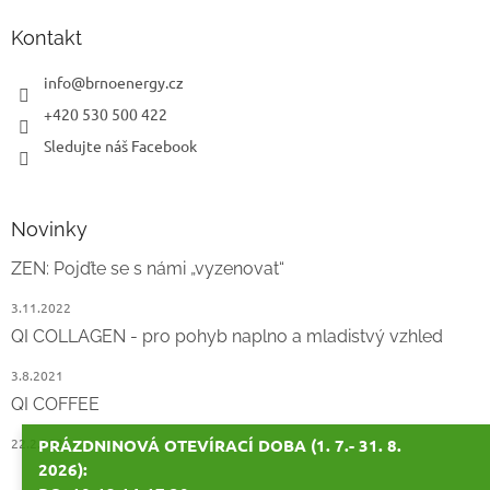
p
a
Kontakt
t
í
info
@
brnoenergy.cz
+420 530 500 422
Sledujte náš Facebook
Novinky
ZEN: Pojďte se s námi „vyzenovat“
3.11.2022
QI COLLAGEN - pro pohyb naplno a mladistvý vzhled
3.8.2021
QI COFFEE
22.2.2021
PRÁZDNINOVÁ OTEVÍRACÍ DOBA (1. 7.- 31. 8.
2026):