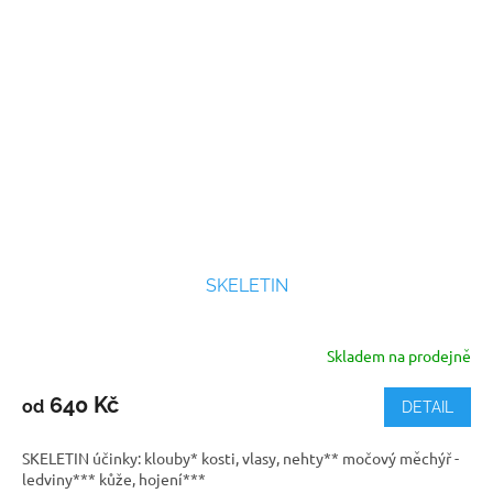
SKELETIN
Skladem na prodejně
Průměrné
hodnocení
produktu
640 Kč
od
DETAIL
je
5,0
SKELETIN účinky: klouby* kosti, vlasy, nehty** močový měchýř -
z
ledviny*** kůže, hojení***
5