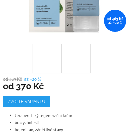
od 463 Kč
až –20 %
od 463 Kč
až –20 %
od
370 Kč
Měrná
cena:
ZVOLTE VARIANTU
terapeutický regenerační krém
úrazy, bolesti
hojení ran, zánětlivé stavy