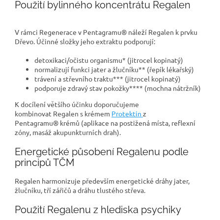
Použití bylinného koncentrátu Regalen
V rámci Regenerace v Pentagramu® náleží Regalen k prvku
Dřevo. Účinné složky jeho extraktu podporují:
detoxikaci/očistu organismu* (jitrocel kopinatý)
normalizují funkci jater a žlučníku** (řepík lékařský)
trávení a střevního traktu*** (jitrocel kopinatý)
podporuje zdravý stav pokožky**** (mochna nátržník)
K docílení většího účinku doporučujeme
kombinovat Regalen s krémem
Protektin
z
Pentagramu® krémů (aplikace na postižená místa, reflexní
zóny, masáž akupunkturních drah).
Energetické působení Regalenu podle
principů TČM
Regalen harmonizuje především energetické dráhy jater,
žlučníku, tří zářičů a dráhu tlustého střeva.
Použití Regalenu z hlediska psychiky