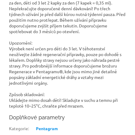
za den, děti od 3 let 2 kapky za den (7 kapek = 0,35 ml).
Nepřekračujte doporučené denní dávkování! Po třech
týdnech užívání je před další kúrou nutná týdenní pauza. Před
použitím nutno protřepat. Během užívání přípravku
doporučujeme zvýšit příjem tekutin. Doporučujeme
spotřebovat do 3 měsíců po otevření.
Upozornění:
Výrobek není určen pro děti do 3 let. V těhotenství
neužívejte žádné regenerační přípravky, pouze po dohodě s
lékařem. Doplňky stravy nejsou určeny jako náhrada pestré
stravy. Pro podrobnější informace doporučujeme brožuru
Regenerace v Pentagramu®, kde jsou mimo jiné detailně
popsány základní energetické dráhy a vztahy mezi
jednotlivými orgány.
Způsob skladování:
Ukládejte mimo dosah dětí! Skladujte v suchu a temnu při
teplotě 10–25°C, chraňte před mrazem.
Doplňkové parametry
Kategorie
:
Pentagram