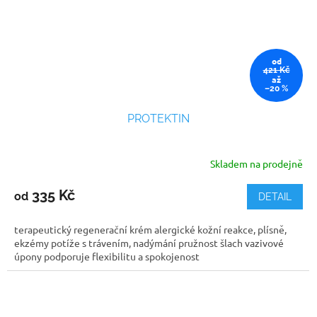
od
421 Kč
až
–20 %
PROTEKTIN
Skladem na prodejně
Průměrné
hodnocení
produktu
335 Kč
od
DETAIL
je
5,0
terapeutický regenerační krém alergické kožní reakce, plísně,
z
ekzémy potíže s trávením, nadýmání pružnost šlach vazivové
5
úpony podporuje flexibilitu a spokojenost
hvězdiček.