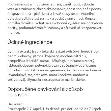
Podrážděnost a impulzivní jednání, vznětlivost, výbuchy
vzteku a zuřivosti, chronická nespokojenost spojená s pocity
nespravedlnosti, plačtivost a časté stavy neadekvátního
dojetí, přecitlivělost na hluk a potlačování emocí. Regalen
pomáhá člověku uvolnit se a svobodně vyjádřit své opravdové
pocity, probourává vnitřní zábrany a zároveň učí rozpoznávat
hranice.
Účinné ingredience
Bylinný extrakt (řepík lékařský, svízel syřišťový, hořec žlutý,
bedrník obecný, jitrocel kopinatý, mochna nátržník,
pampeliška lékařská, rozrazil lékařský, lomikámen zrnatý,
jablečník obecný, pelyněk brotan a sečuánský pepř), směs
přírodních silic (afrikánová, gerániová, kardamomová, kasiová,
levandulová, majoránková, máta kadeřavá, nardová a
vetiverová), silymarin z ostropestřce mariánského.
Doporučené dávkování a způsob
podávání
Dávkování:
Pro dospělé 2-7 kapek 1-3x denně, pro děti od 12 let 7 kapek