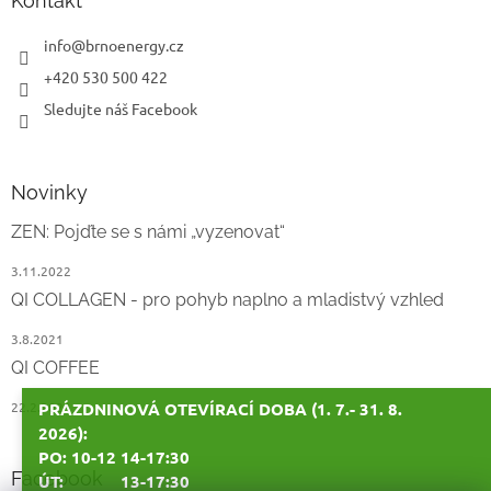
Kontakt
t
í
info
@
brnoenergy.cz
+420 530 500 422
Sledujte náš Facebook
Novinky
ZEN: Pojďte se s námi „vyzenovat“
3.11.2022
QI COLLAGEN - pro pohyb naplno a mladistvý vzhled
3.8.2021
QI COFFEE
22.2.2021
PRÁZDNINOVÁ OTEVÍRACÍ DOBA (1. 7.- 31. 8.
2026):
PO: 10-12 14-17:30
Facebook
ÚT: 13-17:30