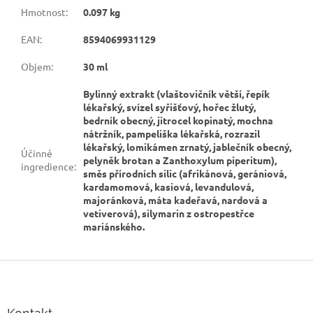
Hmotnost
:
0.097 kg
EAN
:
8594069931129
Objem
:
30 ml
Bylinný extrakt (vlaštovičník větší, řepík
lékařský, svízel syřišťový, hořec žlutý,
bedrník obecný, jitrocel kopinatý, mochna
nátržník, pampeliška lékařská, rozrazil
lékařský, lomikámen zrnatý, jablečník obecný,
Účinné
pelyněk brotan a Zanthoxylum piperitum),
ingredience
:
směs přírodních silic (afrikánová, gerániová,
kardamomová, kasiová, levandulová,
majoránková, máta kadeřavá, nardová a
vetiverová), silymarin z ostropestřce
mariánského.
Z
á
p
a