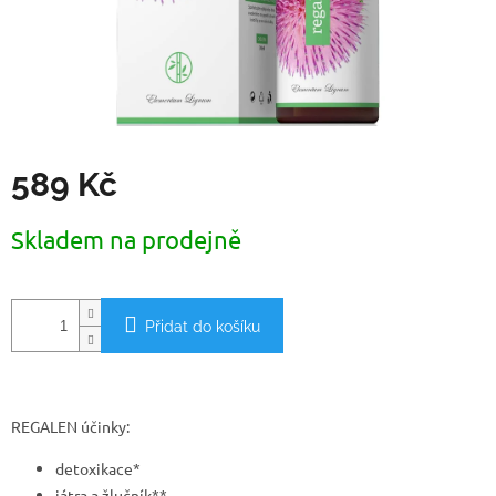
589 Kč
Měrná
Skladem na prodejně
cena:
Přidat do košíku
REGALEN účinky:
detoxikace*
játra a žlučník**