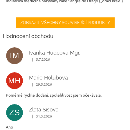
indiánská medicína nazývaný také Sangre de Drago („dračí krev“)
5
hvězdiček.
ZOBRAZIT VŠECHNY SOUVISEJÍCÍ PRODUKTY
Hodnocení obchodu
Ivanka Hudcová Mgr.
IM
|
5.7.2026
Hodnocení obchodu je 5 z 5 hvězdiček.
Marie Holubová
MH
|
29.5.2026
Hodnocení obchodu je 5 z 5 hvězdiček.
Poměrně rychlé dodání, spolehlivost jsem očekávala.
Zlata Sísová
ZS
|
31.3.2026
Hodnocení obchodu je 5 z 5 hvězdiček.
Ano