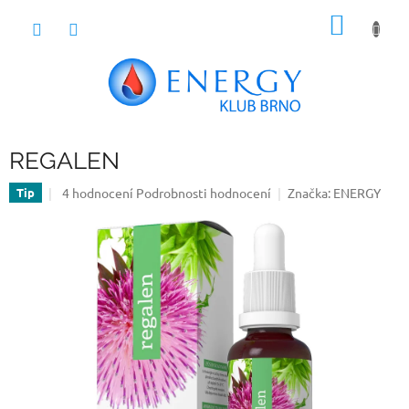
Přejít
NÁKUP
na
obsah
KOŠÍK
REGALEN
Průměrné
4 hodnocení
Podrobnosti hodnocení
Značka:
ENERGY
Tip
hodnocení
produktu
je
5,0
z
5
hvězdiček.