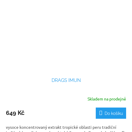
DRAGS IMUN
Skladem na prodejně
Průměrné
hodnocení
produktu
649 Kč
Do košíku
je
5,0
vysoce koncentrovaný extrakt tropické oblasti peru tradiční
z