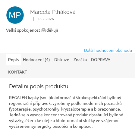
Marcela Plháková
MP
|
26.2.2026
Hodnocení obchodu je 5 z 5 hvězdiček.
Velká spokojenost 🤗 děkuji
Další hodnocení obchodu
Popis
Hodnocení (4)
Diskuze
Značka
DOPRAVA
KONTAKT
Detailní popis produktu
REGALEN kapky jsou bioinformační širokospektrální bylinný
regenerační přípravek, vyrobený podle moderních poznatků
fytoterapie, psychotroniky, krystaloterapie a biorezonance.
Jedná se o vysoce koncentrovaný produkt obsahující bylinné
výtažky, éterické oleje a bioinformační složky ve vzájemně
vyváženém synergicky působícím komplexu.