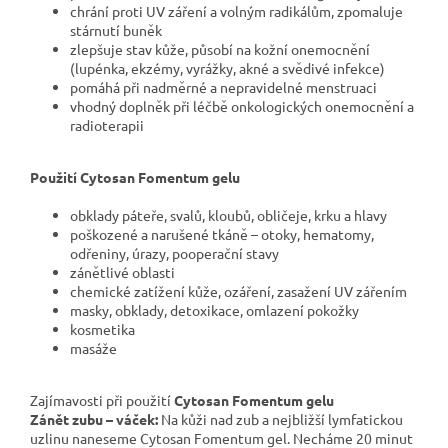
chrání proti UV záření a volným radikálům, zpomaluje
stárnutí buněk
zlepšuje stav kůže, působí na kožní onemocnění
(lupénka, ekzémy, vyrážky, akné a svědivé infekce)
pomáhá při nadměrné a nepravidelné menstruaci
vhodný doplněk při léčbě onkologických onemocnění a
radioterapii
Použití Cytosan Fomentum gelu
obklady páteře, svalů, kloubů, obličeje, krku a hlavy
poškozené a narušené tkáně – otoky, hematomy,
odřeniny, úrazy, pooperační stavy
zánětlivé oblasti
chemické zatížení kůže, ozáření, zasažení UV zářením
masky, obklady, detoxikace, omlazení pokožky
kosmetika
masáže
Zajímavosti při použití
Cytosan Fomentum gelu
Zánět zubu – váček:
Na kůži nad zub a nejbližší lymfatickou
uzlinu naneseme Cytosan Fomentum gel. Necháme 20 minut