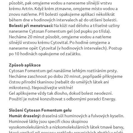
působit, pak omyjeme vodou a naneseme silnější vrstvu
krému Artrin. Když krém ztmavne, omyjeme místo vodou a
znovu natřeme. Při bolesti opakujeme aplikaci několikrát
během dne v hodinových intervalech až do utišení bolesti.
Bolesti při menstruaci:
Na kůži nad dělohu a tříselné uzliny
naneseme Cytosan Fomentum gel (od pupku po třísla).
Necháme 20 minut působit, omyjeme vodou a natřeme
silnější vrstvou krému Cytovital. Po hodině omyjeme a
naneseme opět Cytovital (v hodinových intervalech). Postup
po 10 hodinách opakujeme od začátku.
Způsob aplikace
Cytosan Fomentum gel nanášíme lehkým roztíráním prsty.
Necháme zaschnout po dobu 20 minut, popřípadě přikryjeme
čistou přírodní tkaninou (nebalit do umělých látek ani
mikrotenu). Nepoužívejte vnitřně!
Gel aplikujeme vždy tak dlouho, dokud bolest neodezní.
Použití je nutné konzultovat s odbornými poradci Energy.
Složení Cytosan Fomentum gelu
Humát draselný:
draselná sůl huminových a fulvových kyselin.
Huminové látky jsou specifi ckou skupinou
vysokomolekulárních a nízkomolekulárních látek tmavé barvy,
které vznikají při procesu rozkladu organických zbytků v půdě.