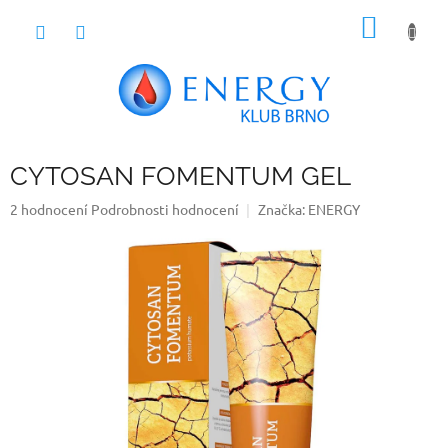
Přejít
NÁKUP
na
obsah
KOŠÍK
CYTOSAN FOMENTUM GEL
Průměrné
2 hodnocení
Podrobnosti hodnocení
Značka:
ENERGY
hodnocení
produktu
je
5,0
z
5
hvězdiček.