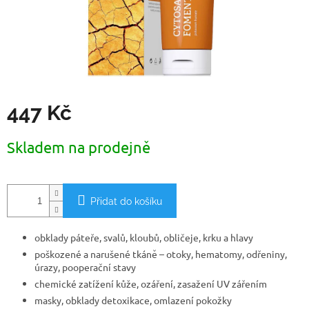
447 Kč
Měrná
Skladem na prodejně
cena:
Přidat do košíku
obklady páteře, svalů, kloubů, obličeje, krku a hlavy
poškozené a narušené tkáně – otoky, hematomy, odřeniny,
úrazy, pooperační stavy
chemické zatížení kůže, ozáření, zasažení UV zářením
masky, obklady detoxikace, omlazení pokožky