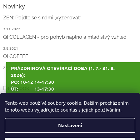
Novinky
ZEN: Pojďte se s námi „vyzenovat“
3.11.2022
QI COLLAGEN - pro pohyb naplno a mladistvý vzhled
3.8.2021
QI COFFEE
22.2.2021
PRÁZDNINOVÁ OTEVÍRACÍ DOBA (1. 7.- 31. 8.
2026):
PO: 10-12 14-17:30
Facebook
ÚT: 13-17:30
ST: 10-12 14-17:30
Tento web používá soubory cookie. Dalším procházením
tohoto webu vyjadřujete souhlas s jejich používáním.
ČT: ZAVŘENO
PÁ: ZAVŘENO
Vytvořil Shoptet
Nastavení
1. - 10. 7. 2026: ZAVŘENO
15. - 22. 8. 2026: ZAVŘENO
Copyright 2026
BrnoEnergy.cz - Kde příroda uzdravuje | Energy