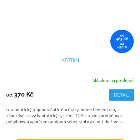
od
463 Kč
až
–20 %
ARTRIN
Skladem na prodejně
Průměrné
hodnocení
produktu
370 Kč
od
DETAIL
je
5,0
terapeutický regenerační krém úrazy, bolesti hojení ran,
z
zánětlivé stavy lymfatický systém, DNA a revma problémy s
5
pohybovým aparátem podpora sebejistoty a chuti do života...
hvězdiček.