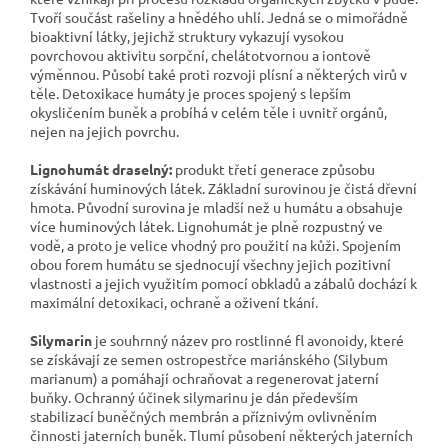
Tvoří součást rašeliny a hnědého uhlí. Jedná se o mimořádně
bioaktivní látky, jejichž struktury vykazují vysokou
povrchovou aktivitu sorpční, chelátotvornou a iontově
výměnnou. Působí také proti rozvoji plísní a některých virů v
těle. Detoxikace humáty je proces spojený s lepším
okysličením buněk a probíhá v celém těle i uvnitř orgánů,
nejen na jejich povrchu.
Lignohumát draselný:
produkt třetí generace způsobu
získávání huminových látek. Základní surovinou je čistá dřevní
hmota. Původní surovina je mladší než u humátu a obsahuje
více huminových látek. Lignohumát je plně rozpustný ve
vodě, a proto je velice vhodný pro použití na kůži. Spojením
obou forem humátu se sjednocují všechny jejich pozitivní
vlastnosti a jejich využitím pomocí obkladů a zábalů dochází k
maximální detoxikaci, ochraně a oživení tkání.
Silymarin
je souhrnný název pro rostlinné fl avonoidy, které
se získávají ze semen ostropestřce mariánského (Silybum
marianum) a pomáhají ochraňovat a regenerovat jaterní
buňky. Ochranný účinek silymarinu je dán především
stabilizací buněčných membrán a příznivým ovlivněním
činnosti jaterních buněk. Tlumí působení některých jaterních