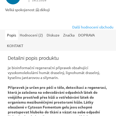
|
26.2.2026
Hodnocení obchodu je 5 z 5 hvězdiček.
Velká spokojenost 🤗 děkuji
Další hodnocení obchodu
Popis
Hodnocení (2)
Diskuze
Značka
DOPRAVA
KONTAKT
Detailní popis produktu
je bioinformační regenerační přípravek obsahující
vysokomolekulární humát draselný, lignohumát draselný,
kyselinu jantarovou a silymarin.
Přípravek je určen pro péči o tělo, detoxikaci a regeneraci,
která je založena na odevzdávání odpadních látek do
vnějšího prostředí přes kůži a vstřebávání látek do
organismu mezibuněčnými prostorami kůže. Látky
obsažené v Cytosan Fomentum gelu jsou schopné
prostupovat hluboko do tkání a vázat na sebe odpadní