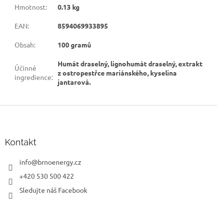
Hmotnost
:
0.13 kg
EAN
:
8594069933895
Obsah
:
100 gramů
Humát draselný, lignohumát draselný, extrakt
Účinné
z ostropestřce mariánského, kyselina
ingredience
:
jantarová.
Z
á
p
a
Kontakt
t
í
info
@
brnoenergy.cz
+420 530 500 422
Sledujte náš Facebook