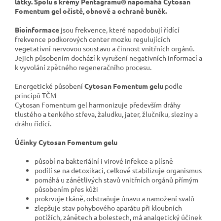
látky. Spolu s krémy Pentagramu® napomáhá Cytosan
Fomentum gel očistě, obnově a ochraně buněk.
Bioinformace
jsou frekvence, které napodobují řídící
frekvence podkorových center mozku regulujících
vegetativní nervovou soustavu a činnost vnitřních orgánů.
Jejich působením dochází k vyrušení negativních informací a
k vyvolání zpětného regeneračního procesu.
Energetické působení
Cytosan Fomentum gelu
podle
principů TČM
Cytosan Fomentum gel harmonizuje především dráhy
tlustého a tenkého střeva, žaludku, jater, žlučníku, sleziny a
dráhu řídící.
Účinky Cytosan Fomentum gelu
působí na bakteriální i virové infekce a plísně
podílí se na detoxikaci, celkově stabilizuje organismus
pomáhá u zánětlivých stavů vnitřních orgánů přímým
působením přes kůži
prokrvuje tkáně, odstraňuje únavu a namožení svalů
zlepšuje stav pohybového aparátu při kloubních
potížích, zánětech a bolestech, má analgetický účinek