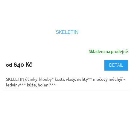
SKELETIN
Skladem na prodejně
Průměrné
hodnocení
produktu
640 Kč
od
DETAIL
je
5,0
SKELETIN účinky: klouby* kosti, vlasy, nehty** močový měchýř -
z
ledviny*** kůže, hojení***
5
hvězdiček.