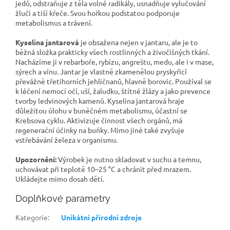
jedů, odstraňuje z těla volné radikály, usnadňuje vylučování
žluči a tiší křeče. Svou hořkou podstatou podporuje
metabolismus a trávení.
Kyselina jantarová
je obsažena nejen v jantaru, ale je to
běžná složka prakticky všech rostlinných a živočišných tkání.
Nacházíme ji v rebarboře, rybízu, angreštu, medu, ale i v mase,
sýrech a vínu. Jantar je vlastně zkamenělou pryskyřicí
převážně třetihorních jehličnanů, hlavně borovic. Používal se
k léčení nemocí očí, uší, žaludku, štítné žlázy a jako prevence
tvorby ledvinových kamenů. Kyselina jantarová hraje
důležitou úlohu v buněčném metabolismu, účastní se
Krebsova cyklu. Aktivizuje činnost všech orgánů, má
regenerační účinky na buňky. Mimo jiné také zvyšuje
vstřebávání železa v organismu.
Upozornění:
Výrobek je nutno skladovat v suchu a temnu,
uchovávat při teplotě 10–25 °C a chránit před mrazem.
Ukládejte mimo dosah dětí.
Doplňkové parametry
Kategorie
:
Unikátní přírodní zdroje