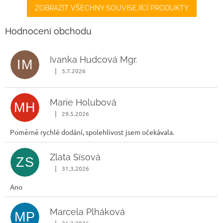
ZOBRAZIT VŠECHNY SOUVISEJÍCÍ PRODUKTY
Hodnocení obchodu
Ivanka Hudcová Mgr.
IM
|
5.7.2026
Hodnocení obchodu je 5 z 5 hvězdiček.
Marie Holubová
MH
|
29.5.2026
Hodnocení obchodu je 5 z 5 hvězdiček.
Poměrně rychlé dodání, spolehlivost jsem očekávala.
Zlata Sísová
ZS
|
31.3.2026
Hodnocení obchodu je 5 z 5 hvězdiček.
Ano
Marcela Plháková
MP