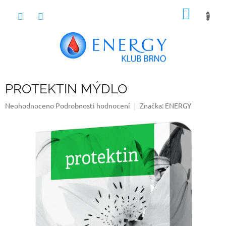
Přejít
NÁKUP
na
obsah
KOŠÍK
PROTEKTIN MÝDLO
Průměrné
Neohodnoceno
Podrobnosti hodnocení
Značka:
ENERGY
hodnocení
produktu
je
0,0
z
5
hvězdiček.