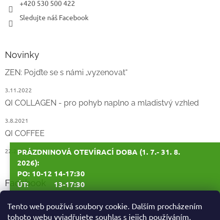
+420 530 500 422
Sledujte náš Facebook
Novinky
ZEN: Pojďte se s námi „vyzenovat“
3.11.2022
QI COLLAGEN - pro pohyb naplno a mladistvý vzhled
3.8.2021
QI COFFEE
PRÁZDNINOVÁ OTEVÍRACÍ DOBA (1. 7.- 31. 8.
22.2.2021
2026):
PO: 10-12 14-17:30
Facebook
ÚT: 13-17:30
ST: 10-12 14-17:30
Tento web používá soubory cookie. Dalším procházením
tohoto webu vyjadřujete souhlas s jejich používáním.
ČT: ZAVŘENO