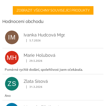
ZOBRAZIT VŠECHNY SOUVISEJÍCÍ PRODUKTY
Hodnocení obchodu
Ivanka Hudcová Mgr.
IM
|
5.7.2026
Hodnocení obchodu je 5 z 5 hvězdiček.
Marie Holubová
MH
|
29.5.2026
Hodnocení obchodu je 5 z 5 hvězdiček.
Poměrně rychlé dodání, spolehlivost jsem očekávala.
Zlata Sísová
ZS
|
31.3.2026
Hodnocení obchodu je 5 z 5 hvězdiček.
Ano