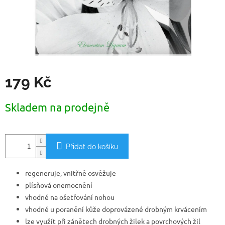
179 Kč
Měrná
Skladem na prodejně
cena:
Přidat do košíku
regeneruje, vnitřně osvěžuje
plísňová onemocnění
vhodné na ošetřování nohou
vhodné u poranění kůže doprovázené drobným krvácením
lze využít při zánětech drobných žilek a povrchových žil