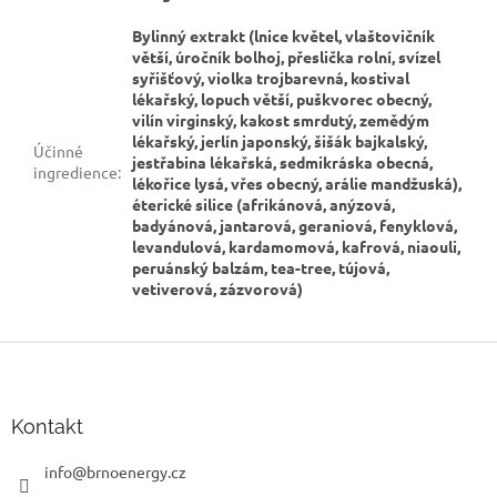
Bylinný extrakt (lnice květel, vlaštovičník
větší, úročník bolhoj, přeslička rolní, svízel
syřišťový, violka trojbarevná, kostival
lékařský, lopuch větší, puškvorec obecný,
vilín virginský, kakost smrdutý, zemědým
lékařský, jerlín japonský, šišák bajkalský,
Účinné
jestřabina lékařská, sedmikráska obecná,
ingredience
:
lékořice lysá, vřes obecný, arálie mandžuská),
éterické silice (afrikánová, anýzová,
badyánová, jantarová, geraniová, fenyklová,
levandulová, kardamomová, kafrová, niaouli,
peruánský balzám, tea-tree, tújová,
vetiverová, zázvorová)
Z
á
p
a
Kontakt
t
í
info
@
brnoenergy.cz