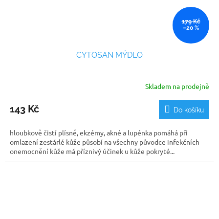
179 Kč
–20 %
CYTOSAN MÝDLO
Skladem na prodejně
143 Kč
Do košíku
hloubkově čistí plísně, ekzémy, akné a lupénka pomáhá při
omlazení zestárlé kůže působí na všechny původce infekčních
onemocnění kůže má příznivý účinek u kůže pokryté...