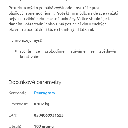
Protektin mýdlo pomáhá zvýšit odolnost kůže proti
plísňovým onemocněním. Protektnin mýdlo najde své využití
nejvíce u vlhké nebo mastné pokožky. Velice vhodné je k
dennímu ošetřování nohou. Má pozitivní vliv u suchých
ekzému a podráždění kůže chemickými látkami.
Harmonizuje mysl:
rychle se probudíme, stáváme se zvědavými,
kreativními
Doplňkové parametry
Kategorie
:
Pentagram
Hmotnost
:
0.102 kg
EAN
:
8594069931525
Obsah
:
100 gramů