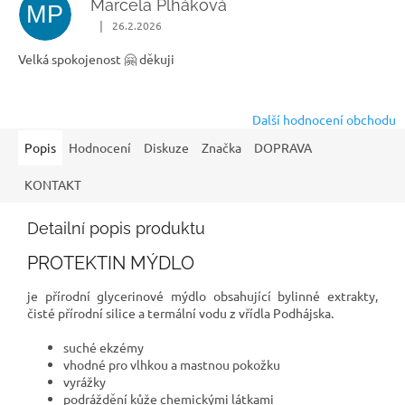
Marcela Plháková
MP
|
26.2.2026
Hodnocení obchodu je 5 z 5 hvězdiček.
Velká spokojenost 🤗 děkuji
Další hodnocení obchodu
Popis
Hodnocení
Diskuze
Značka
DOPRAVA
KONTAKT
Detailní popis produktu
PROTEKTIN MÝDLO
je přírodní glycerinové mýdlo obsahující bylinné extrakty,
čisté přírodní silice a termální vodu z vřídla Podhájska.
suché ekzémy
vhodné pro vlhkou a mastnou pokožku
vyrážky
podráždění kůže chemickými látkami