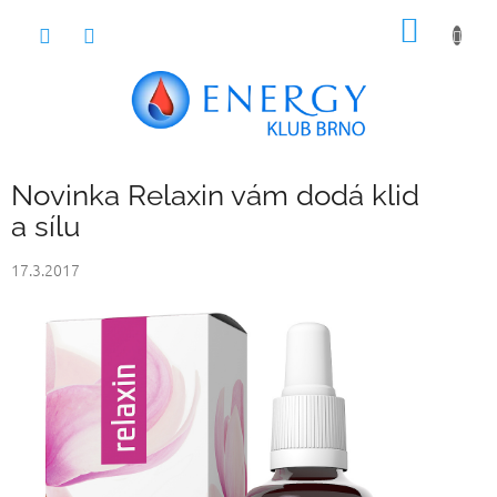
Přejít
NÁKUP
na
obsah
KOŠÍK
Novinka Relaxin vám dodá klid
a sílu
17.3.2017