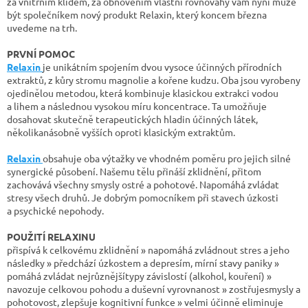
za vnitřním klidem, za obnovením vlastní rovnováhy vám nyní může
být společníkem nový produkt Relaxin, který koncem března
uvedeme na trh.
PRVNÍ POMOC
Relaxin
je unikátním spojením dvou vysoce účinných přírodních
extraktů, z kůry stromu magnolie a kořene kudzu. Oba jsou vyrobeny
ojedinělou metodou, která kombinuje klasickou extrakci vodou
a lihem a následnou vysokou míru koncentrace. Ta umožňuje
dosahovat skutečně terapeutických hladin účinných látek,
několikanásobně vyšších oproti klasickým extraktům.
Relaxin
obsahuje oba výtažky ve vhodném poměru pro jejich silné
synergické působení. Našemu tělu přináší zklidnění, přitom
zachovává všechny smysly ostré a pohotové. Napomáhá zvládat
stresy všech druhů. Je dobrým pomocníkem při stavech úzkosti
a psychické nepohody.
POUŽITÍ RELAXINU
přispívá k celkovému zklidnění » napomáhá zvládnout stres a jeho
následky » předchází úzkostem a depresím, mírní stavy paniky »
pomáhá zvládat nejrůznějšítypy závislostí (alkohol, kouření) »
navozuje celkovou pohodu a duševní vyrovnanost » zostřujesmysly a
pohotovost, zlepšuje kognitivní funkce » velmi účinně eliminuje