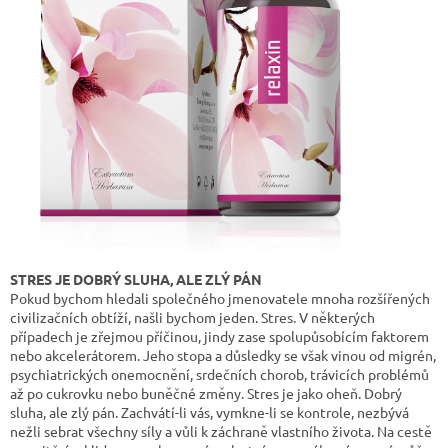
STRES JE DOBRÝ SLUHA, ALE ZLÝ PÁN
Pokud bychom hledali společného jmenovatele mnoha rozšířených
civilizačních obtíží, našli bychom jeden. Stres. V některých
případech je zřejmou příčinou, jindy zase spolupůsobícím faktorem
nebo akcelerátorem. Jeho stopa a důsledky se však vinou od migrén,
psychiatrických onemocnění, srdečních chorob, trávicích problémů
až po cukrovku nebo buněčné změny. Stres je jako oheň. Dobrý
sluha, ale zlý pán. Zachvátí-li vás, vymkne-li se kontrole, nezbývá
nežli sebrat všechny síly a vůli k záchraně vlastního života. Na cestě