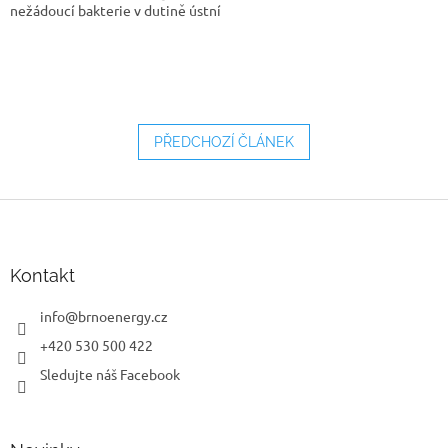
nežádoucí bakterie v dutině ústní
PŘEDCHOZÍ ČLÁNEK
Z
á
p
a
Kontakt
t
í
info
@
brnoenergy.cz
+420 530 500 422
Sledujte náš Facebook