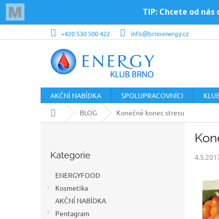
Přejít
+420 530 500 422
info@brnoenergy.cz
na
obsah
AKČNÍ NABÍDKA
SPOLUPRACOVNÍCI
KLU
Domů
BLOG
Konečně konec stresu
P
Kon
o
Přeskočit
s
Kategorie
kategorie
4.5.201
t
r
ENERGYFOOD
a
Kosmetika
n
AKČNÍ NABÍDKA
n
í
Pentagram