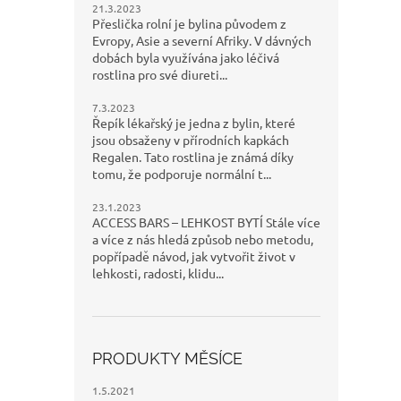
21.3.2023
Přeslička rolní je bylina původem z
Evropy, Asie a severní Afriky. V dávných
dobách byla využívána jako léčivá
rostlina pro své diureti...
7.3.2023
Řepík lékařský je jedna z bylin, které
jsou obsaženy v přírodních kapkách
Regalen. Tato rostlina je známá díky
tomu, že podporuje normální t...
23.1.2023
ACCESS BARS – LEHKOST BYTÍ Stále více
a více z nás hledá způsob nebo metodu,
popřípadě návod, jak vytvořit život v
lehkosti, radosti, klidu...
PRODUKTY MĚSÍCE
1.5.2021