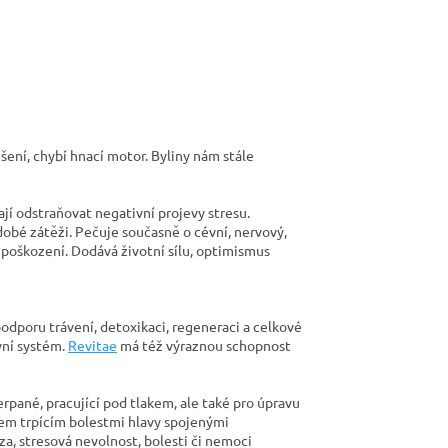
šení, chybí hnací motor. Byliny nám stále
í odstraňovat negativní projevy stresu.
bé zátěži. Pečuje současně o cévní, nervový,
h poškození. Dodává životní sílu, optimismus
odporu trávení, detoxikaci, regeneraci a celkové
vní systém.
Revitae
má též výraznou schopnost
pané, pracující pod tlakem, ale také pro úpravu
m trpícím bolestmi hlavy spojenými
, stresová nevolnost, bolesti či nemoci