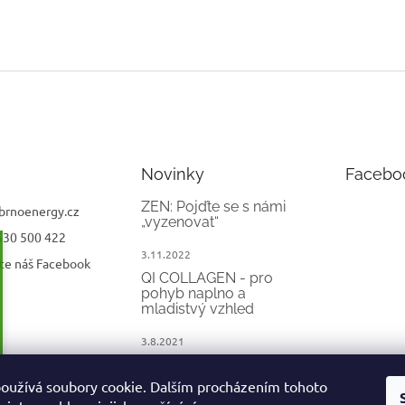
Novinky
Facebo
ZEN: Pojďte se s námi
brnoenergy.cz
„vyzenovat“
530 500 422
3.11.2022
te náš Facebook
QI COLLAGEN - pro
pohyb naplno a
mladistvý vzhled
3.8.2021
QI COFFEE
oužívá soubory cookie. Dalším procházením tohoto
22.2.2021