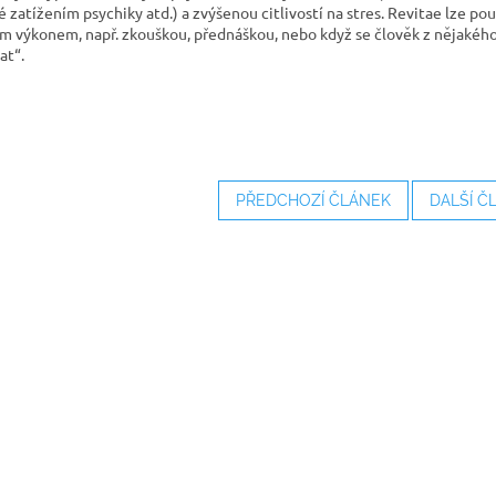
 zatížením psychiky atd.) a zvýšenou citlivostí na stres. Revitae lze po
m výkonem, např. zkouškou, přednáškou, nebo když se člověk z nějakéh
at“.
PŘEDCHOZÍ ČLÁNEK
DALŠÍ Č