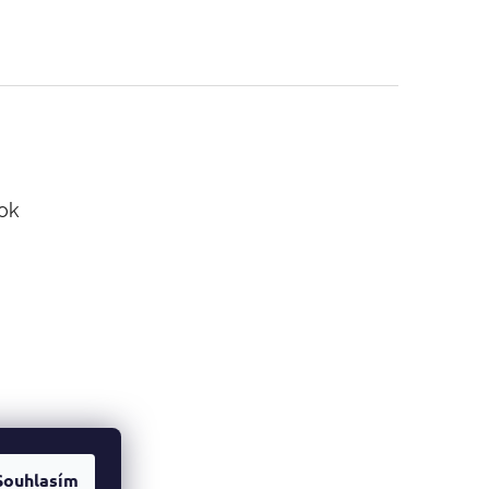
ok
Souhlasím