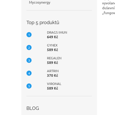
Mycosynergy
vyvolané
duševní
„fungov
Top 5 produktů
DRAGS IMUN
649 Kč
GYNEX
589 Kč
REGALEN
589 Kč
ARTRIN
370 Kč
VIRONAL
589 Kč
BLOG