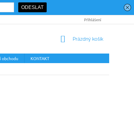
PODMÍNKY OCHRANY OSOBNÍCH ÚDAJŮ
Přihlášení
NÁKUPNÍ
Prázdný košík
KOŠÍK
í obchodu
KONTAKT