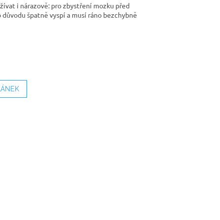
užívat i nárazově: pro zbystření mozku před
o důvodu špatně vyspí a musí ráno bezchybně
LÁNEK