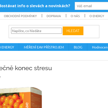
OBCHODNÍ PODMÍNKY
DOPRAVA
O NÁS
O ENERGY
HLEDAT
B ENERGY
MĚŘENÍ EAV PŘÍSTROJEM
BLOG
Hodnocen
ečně konec stresu
7