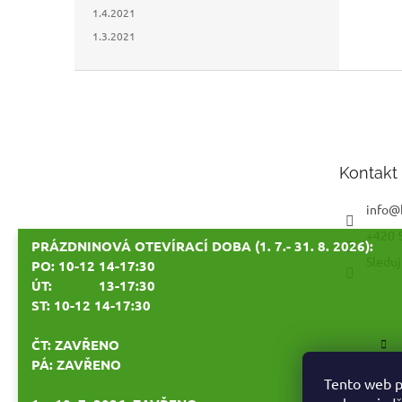
1.4.2021
1.3.2021
Z
á
p
a
t
Kontakt
í
info
@
+420 
PRÁZDNINOVÁ OTEVÍRACÍ DOBA (1. 7.- 31. 8. 2026):
Sleduj
PO: 10-12 14-17:30
ÚT: 13-17:30
ST: 10-12 14-17:30
ČT: ZAVŘENO
PÁ: ZAVŘENO
Tento web p