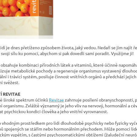
dí je dnes přetíženo způsobem života, jaký vedou. Nedaří se jim najít ře
 svoji sílu ku pomoci, abychom si pak dovedli sami poradit. Využijme ji!
obsahuje kombinaci přírodních látek a vitaminů, které účinně napomáhaj
izuje metabolické pochody a regeneruje organismus vystavený dlouhodo
ní i trávicí systém, posiluje činnost vnitřních orgánů a předchází jejic
ní svěžest.
Í REVITAE
 široké spektrum účinků
Revitae
zahrnuje posílení obranyschopnosti, p
í organismu. Zvláště významný je jeho vliv na nervový, hormonální a cé
at psychickou kondici člověka a jeho vnitřní vyrovnanost.
o vhodným prostředkem pro lidi dlouhodobě psychicky nebo fyzicky vyčer
ů spojených se stářím nebo hormonálním přechodem. Může pomoci lide
ickým vypětím, s častými psychosomatickými obtížemi (žaludeční neuróza