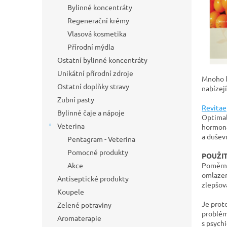
p
Bylinné koncentráty
a
Regenerační krémy
n
Vlasová kosmetika
e
Přírodní mýdla
l
Ostatní bylinné koncentráty
Unikátní přírodní zdroje
Mnoho li
Ostatní doplňky stravy
nabízejí
Zubní pasty
Revitae
Bylinné čaje a nápoje
Optimal
Veterina
hormonál
a dušev
Pentagram - Veterina
Pomocné produkty
POUŽIT
Poměrně
Akce
omlazen
Antiseptické produkty
zlepšov
Koupele
Je prot
Zelené potraviny
problém
Aromaterapie
s psych