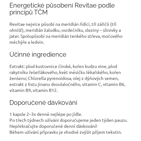
Energetické působení Revitae podle
principů TČM
Revitae nejvíce působí na meridián řídící, tří zářičů (tří
ohnišť), meridián žaludku, osrdečníku, sleziny – slinivky a
jater. Spolupůsobí na meridián tenkého střeva, močového
měchýře a ledvin.
Účinné ingredience
Extrakt: plod kustovnice čínské, kořen kudzu vine, plod
rakytníku řešetlákového, květ měsíčku lékařského, kořen
ženšenu; Chlorella pyrenoidosa, olej z dýňových semen,
extrakt z listu jinanu dvoulaločného, vitamin C, vitamin B6,
vitamin B9, vitamin B12.
Doporučené dávkování
1 kapsle 2–3x denně nejlépe po jídle.
Po třech týdnech užívání doporučujeme jeden týden pauzu.
Nepřekračujte doporučené denní dávkování!
Během užívání přípravku je vhodné zvýšit příjem tekutin.