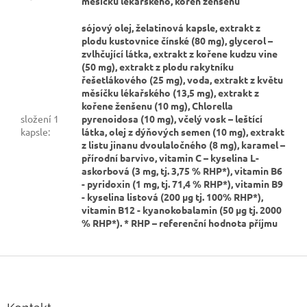
měsíčku lékařského, kořen ženšenu
sójový olej, želatinová kapsle, extrakt z
plodu kustovnice čínské (80 mg), glycerol –
zvlhčující látka, extrakt z kořene kudzu vine
(50 mg), extrakt z plodu rakytníku
řešetlákového (25 mg), voda, extrakt z květu
měsíčku lékařského (13,5 mg), extrakt z
kořene ženšenu (10 mg), Chlorella
složení 1
pyrenoidosa (10 mg), včelý vosk – leštící
kapsle
:
látka, olej z dýňových semen (10 mg), extrakt
z listu jinanu dvoulaločného (8 mg), karamel –
přírodní barvivo, vitamin C – kyselina L-
askorbová (3 mg, tj. 3,75 % RHP*), vitamin B6
- pyridoxin (1 mg, tj. 71,4 % RHP*), vitamin B9
- kyselina listová (200 μg tj. 100% RHP*),
vitamin B12 - kyanokobalamin (50 μg tj. 2000
% RHP*). * RHP – referenční hodnota příjmu
Z
á
p