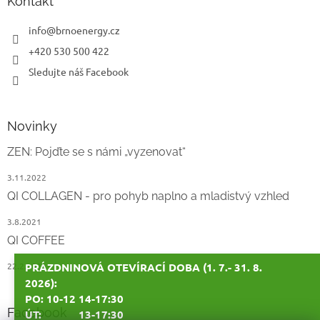
a
Kontakt
t
í
info
@
brnoenergy.cz
+420 530 500 422
Sledujte náš Facebook
Novinky
ZEN: Pojďte se s námi „vyzenovat“
3.11.2022
QI COLLAGEN - pro pohyb naplno a mladistvý vzhled
3.8.2021
QI COFFEE
PRÁZDNINOVÁ OTEVÍRACÍ DOBA (1. 7.- 31. 8.
22.2.2021
2026):
PO: 10-12 14-17:30
Facebook
ÚT: 13-17:30