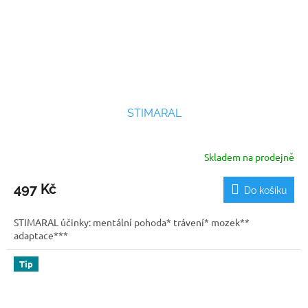
STIMARAL
Skladem na prodejně
Průměrné
hodnocení
produktu
497 Kč
Do košíku
je
5,0
STIMARAL účinky: mentální pohoda* trávení* mozek**
z
adaptace***
5
hvězdiček.
Tip