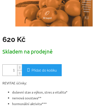
620 Kč
Měrná
Skladem na prodejně
cena:
Přidat do košíku
REVITAE účinky:
duševní stav a výkon, stres a vitalita*
nervová soustava**
hormonální aktivita***