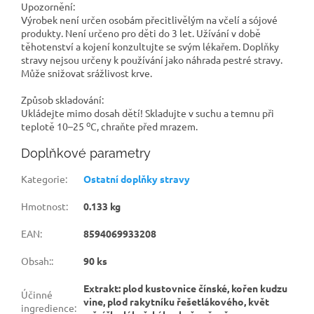
Upozornění:
Výrobek není určen osobám přecitlivělým na včelí a sójové
produkty. Není určeno pro děti do 3 let. Užívání v době
těhotenství a kojení konzultujte se svým lékařem. Doplňky
stravy nejsou určeny k používání jako náhrada pestré stravy.
Může snižovat srážlivost krve.
Způsob skladování:
Ukládejte mimo dosah dětí! Skladujte v suchu a temnu při
o
teplotě 10–25
C, chraňte před mrazem.
Doplňkové parametry
Kategorie
:
Ostatní doplňky stravy
Hmotnost
:
0.133 kg
EAN
:
8594069933208
Obsah:
:
90 ks
Extrakt: plod kustovnice čínské, kořen kudzu
Účinné
vine, plod rakytníku řešetlákového, květ
ingredience
: