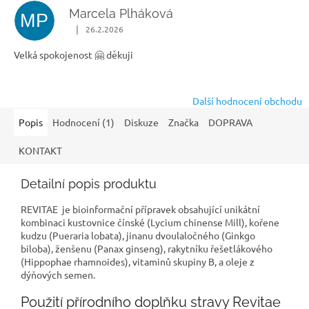
Marcela Plháková
MP
|
26.2.2026
Hodnocení obchodu je 5 z 5 hvězdiček.
Velká spokojenost 🤗 děkuji
Další hodnocení obchodu
Popis
Hodnocení (1)
Diskuze
Značka
DOPRAVA
KONTAKT
Detailní popis produktu
REVITAE je bioinformační přípravek obsahující unikátní
kombinaci kustovnice čínské (Lycium chinense Mill), kořene
kudzu (Pueraria lobata), jinanu dvoulaločného (Ginkgo
biloba), ženšenu (Panax ginseng), rakytníku řešetlákového
(Hippophae rhamnoides), vitaminů skupiny B, a oleje z
dýňových semen.
Použití přírodního doplňku stravy Revitae