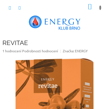
Přejít
NÁKUP
na
obsah
KOŠÍK
REVITAE
Průměrné
1 hodnocení
Podrobnosti hodnocení
Značka:
ENERGY
hodnocení
produktu
je
5,0
z
5
hvězdiček.