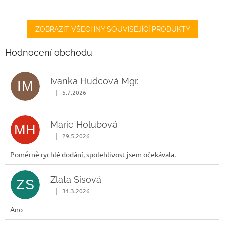
ZOBRAZIT VŠECHNY SOUVISEJÍCÍ PRODUKTY
Hodnocení obchodu
Ivanka Hudcová Mgr.
IM
|
5.7.2026
Hodnocení obchodu je 5 z 5 hvězdiček.
Marie Holubová
MH
|
29.5.2026
Hodnocení obchodu je 5 z 5 hvězdiček.
Poměrně rychlé dodání, spolehlivost jsem očekávala.
Zlata Sísová
ZS
|
31.3.2026
Hodnocení obchodu je 5 z 5 hvězdiček.
Ano