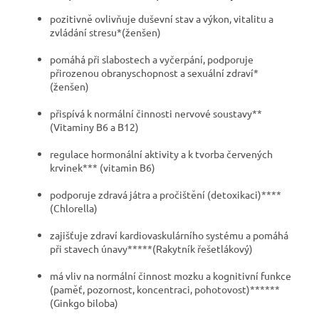
pozitivně ovlivňuje duševní stav a výkon, vitalitu a
zvládání stresu*(ženšen)
pomáhá při slabostech a vyčerpání, podporuje
přirozenou obranyschopnost a sexuální zdraví*
(ženšen)
přispívá k normální činnosti nervové soustavy**
(Vitaminy B6 a B12)
regulace hormonální aktivity a k tvorba červených
krvinek*** (vitamin B6)
podporuje zdravá játra a pročištění (detoxikaci)****
(Chlorella)
zajišťuje zdraví kardiovaskulárního systému a pomáhá
při stavech únavy*****(Rakytník řešetlákový)
má vliv na normální činnost mozku a kognitivní funkce
(paměť, pozornost, koncentraci, pohotovost)******
(Ginkgo biloba)