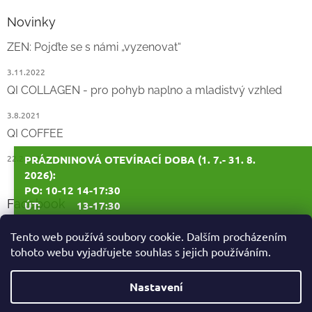
Novinky
ZEN: Pojďte se s námi „vyzenovat“
3.11.2022
QI COLLAGEN - pro pohyb naplno a mladistvý vzhled
3.8.2021
QI COFFEE
22.2.2021
PRÁZDNINOVÁ OTEVÍRACÍ DOBA (1. 7.- 31. 8.
2026):
PO: 10-12 14-17:30
Facebook
ÚT: 13-17:30
ST: 10-12 14-17:30
Tento web používá soubory cookie. Dalším procházením
tohoto webu vyjadřujete souhlas s jejich používáním.
ČT: ZAVŘENO
PÁ: ZAVŘENO
Vytvořil Shoptet
Nastavení
1. - 10. 7. 2026: ZAVŘENO