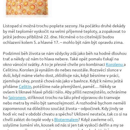
Listopad si možná trochu poplete sezony. Na počátku druhé dekády
by měl teploměr vyskočit na velmi příjemné teploty, a zopakovat to
ještě jednou přibližně 22. dne. Nicméně o to citelnější budou
ochlazení kolem 5. a hlavně 17. – mohlo být nám být opravdu zima.
Podzimní běh života se nám vždycky zdá jako běh na hodně dlouhou
trať a někdy už nám to hlava nebere. Také opět pomalu ťukají na
okno vánoční svátky. A to je přesně chvíle pro kombinaci
Korolenu
a
Celitinu. Korolen já vynáším do nebes neustále. Rozsvěcí slunce v
duši, když máme všeho dost, zklidňuje nás, když běsníme v práci,
zjemňuje cévy, prostě chová nás jako v bavlnce. Když k němu ještě
přidáme
Celitin
, potěšíme naše přemýšlení, paměť… Někdy se
ovšem k liknavé hlavě přidá i tělo. Aby příliš neznejistělo, ochráníme
ho
Spironem
, stříknout trochu na šálu před výpravou do tramvaje
nebo metra by mělo být samozřejmostí. A rozhodně bychom neměli
zapomenout na důležitou součást života – odpočinek. Kdy jindy se
hodí víc než v období chvatu a spěchu? Uklízení neuteče, tak co si na
chvíli zalézt do teplé vody s
Biotermalem
? Když zavřeme oči,
uslyšíme šumění vln, kousek od nás si jen tak vyskočí delfín a my se