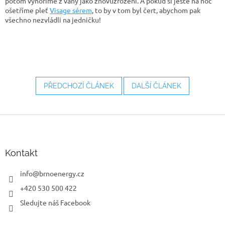
potom vynoříme z vany jako znovuzrození. A pokud si ještě na noc
ošetříme pleť
Visage sérem
, to by v tom byl čert, abychom pak
všechno nezvládli na jedničku!
PŘEDCHOZÍ ČLÁNEK
DALŠÍ ČLÁNEK
Z
á
p
a
Kontakt
t
í
info
@
brnoenergy.cz
+420 530 500 422
Sledujte náš Facebook