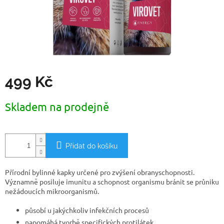
499 Kč
Měrná
Skladem na prodejně
cena:
Přidat do košíku
Přírodní bylinné kapky určené pro zvýšení obranyschopnosti.
Významně posiluje imunitu a schopnost organismu bránit se průniku
nežádoucích mikroorganismů.
působí u jakýchkoliv infekčních procesů
napomáhá tvorbě specifických protilátek