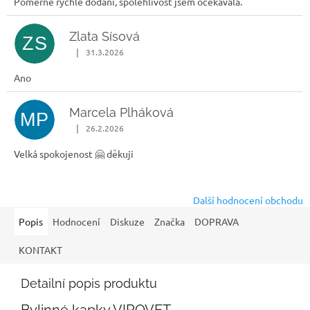
Poměrně rychlé dodání, spolehlivost jsem očekávala.
Zlata Sísová
ZS
|
31.3.2026
Hodnocení obchodu je 5 z 5 hvězdiček.
Ano
Marcela Plháková
MP
|
26.2.2026
Hodnocení obchodu je 5 z 5 hvězdiček.
Velká spokojenost 🤗 děkuji
Další hodnocení obchodu
Popis
Hodnocení
Diskuze
Značka
DOPRAVA
KONTAKT
Detailní popis produktu
Bylinné kapky VIROVET