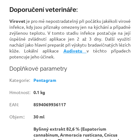
Doporučení veterináře:
Virovet
je pro mě nepostradatelný při počátku jakékoli virové
infekce, kdy jsou příznaky omezeny jen na kýchání a případně
zvýšenou teplotu. V tomto stadiu infekce postačuje na její
úspěšné zvládnutí aplikace jen 2 až 3 dny. Další využití
nachází jako hlavní preparát při výskytu bradavičnatých lézích
kůže. Lokální aplikace
Audivetu
v těchto případech
potencuje jeho účinek.
Doplňkové parametry
Kategorie
:
Pentagram
Hmotnost
:
0.1 kg
EAN
:
8594069936117
Objem:
:
30 ml
Bylinný extrakt 82,6 % (Eupatorium
cannabinum, Armoracia rusticana, Cnicus