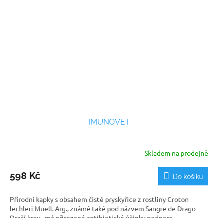
IMUNOVET
Skladem na prodejně
598 Kč
Do košíku
Přírodní kapky s obsahem čisté pryskyřice z rostliny Croton
lechleri Muell. Arg., známé také pod názvem Sangre de Drago –
Dračí krev. má přirozené antibiotické účinky podpora...