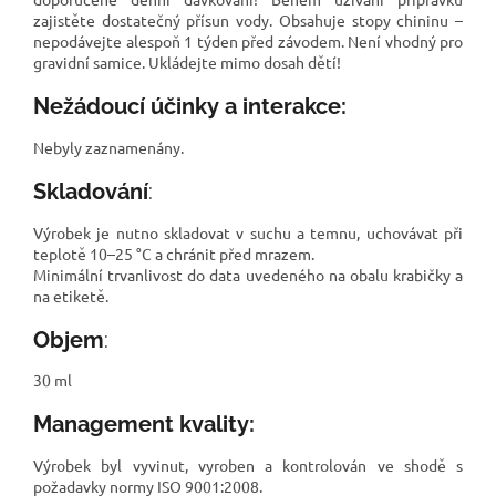
zajistěte dostatečný přísun vody. Obsahuje stopy chininu –
nepodávejte alespoň 1 týden před závodem. Není vhodný pro
gravidní samice. Ukládejte mimo dosah dětí!
Nežádoucí účinky a interakce:
Nebyly zaznamenány.
Skladování
:
Výrobek je nutno skladovat v suchu a temnu, uchovávat při
teplotě 10–25 °C a chránit před mrazem.
Minimální trvanlivost do data uvedeného na obalu krabičky a
na etiketě.
Objem
:
30 ml
Management kvality:
Výrobek byl vyvinut, vyroben a kontrolován ve shodě s
požadavky normy ISO 9001:2008.