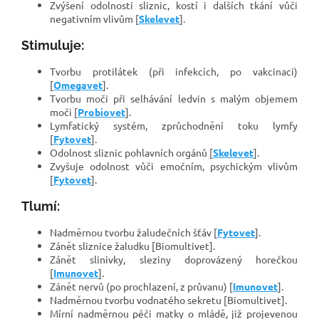
Zvýšení odolnosti sliznic, kostí i dalších tkání vůči
negativním vlivům [
Skelevet
].
Stimuluje:
Tvorbu protilátek (při infekcích, po vakcinaci)
[
Omegavet
].
Tvorbu moči při selhávání ledvin s malým objemem
moči [
Probiovet
].
Lymfatický systém, zprůchodnění toku lymfy
[
Fytovet
].
Odolnost sliznic pohlavních orgánů [
Skelevet
].
Zvyšuje odolnost vůči emočním, psychickým vlivům
[
Fytovet
].
Tlumí:
Nadměrnou tvorbu žaludečních šťáv [
Fytovet
].
Zánět sliznice žaludku [Biomultivet].
Zánět slinivky, sleziny doprovázený horečkou
[
Imunovet
].
Zánět nervů (po prochlazení, z průvanu) [
Imunovet
].
Nadměrnou tvorbu vodnatého sekretu [Biomultivet].
Mírní nadměrnou péči matky o mládě, již projevenou