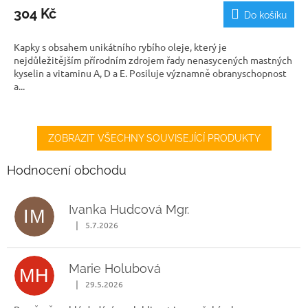
304 Kč
Do košíku
Kapky s obsahem unikátního rybího oleje, který je
nejdůležitějším přírodním zdrojem řady nenasycených mastných
kyselin a vitaminu A, D a E. Posiluje významně obranyschopnost
a...
ZOBRAZIT VŠECHNY SOUVISEJÍCÍ PRODUKTY
Hodnocení obchodu
Ivanka Hudcová Mgr.
IM
|
5.7.2026
Hodnocení obchodu je 5 z 5 hvězdiček.
Marie Holubová
MH
|
29.5.2026
Hodnocení obchodu je 5 z 5 hvězdiček.