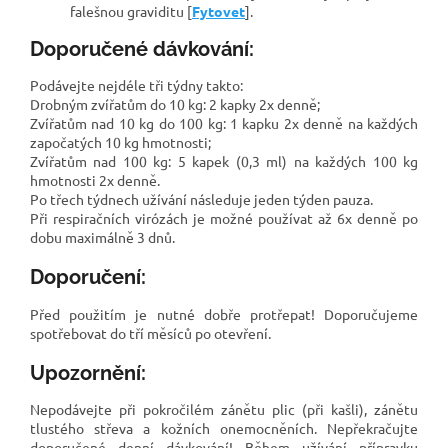
falešnou graviditu [
Fytovet
].
Doporučené dávkování:
Podávejte nejdéle tři týdny takto:
Drobným zvířatům do 10 kg: 2 kapky 2x denně;
Zvířatům nad 10 kg do 100 kg: 1 kapku 2x denně na každých
započatých 10 kg hmotnosti;
Zvířatům nad 100 kg: 5 kapek (0,3 ml) na každých 100 kg
hmotnosti 2x denně.
Po třech týdnech užívání následuje jeden týden pauza.
Při respiračních virózách je možné používat až 6x denně po
dobu maximálně 3 dnů.
Doporučení:
Před použitím je nutné dobře protřepat! Doporučujeme
spotřebovat do tří měsíců po otevření.
Upozornění:
Nepodávejte při pokročilém zánětu plic (při kašli), zánětu
tlustého střeva a kožních onemocněních. Nepřekračujte
doporučené denní dávkování! Během užívání přípravku