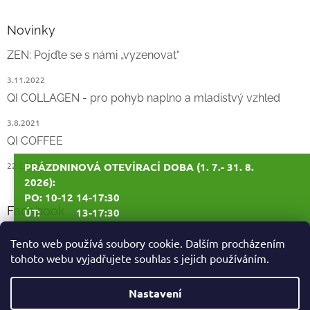
Novinky
ZEN: Pojďte se s námi „vyzenovat“
3.11.2022
QI COLLAGEN - pro pohyb naplno a mladistvý vzhled
3.8.2021
QI COFFEE
PRÁZDNINOVÁ OTEVÍRACÍ DOBA (1. 7.- 31. 8.
22.2.2021
2026):
PO: 10-12 14-17:30
Facebook
ÚT: 13-17:30
ST: 10-12 14-17:30
Tento web používá soubory cookie. Dalším procházením
tohoto webu vyjadřujete souhlas s jejich používáním.
ČT: ZAVŘENO
PÁ: ZAVŘENO
Vytvořil Shoptet
Nastavení
1. - 10. 7. 2026: ZAVŘENO