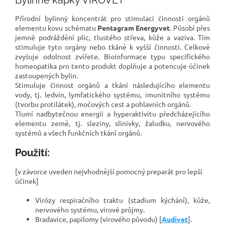
Přírodní bylinný koncentrát pro stimulaci činnosti orgánů
elementu kovu schématu
Pentagram Energyvet
. Působí přes
jemné podráždění plic, tlustého střeva, kůže a vaziva. Tím
stimuluje tyto orgány nebo tkáně k vyšší činnosti. Celkově
zvyšuje odolnost zvířete. Bioinformace typu specifického
homeopatika pro tento produkt doplňuje a potencuje účinek
zastoupených bylin.
Stimuluje činnost orgánů a tkání následujícího elementu
vody, tj. ledvin, lymfatického systému, imunitního systému
(tvorbu protilátek), močových cest a pohlavních orgánů.
Tlumí nadbytečnou energii a hyperaktivitu předcházejícího
elementu země, tj. sleziny, slinivky, žaludku, nervového
systémů a všech funkčních tkání orgánů.
Použití:
[v závorce uveden nejvhodnější pomocný preparát pro lepší
účinek]
Virózy respiračního traktu (stadium kýchání), kůže,
nervového systému, virové průjmy.
Bradavice, papilomy (virového původu) [
Audivet
].