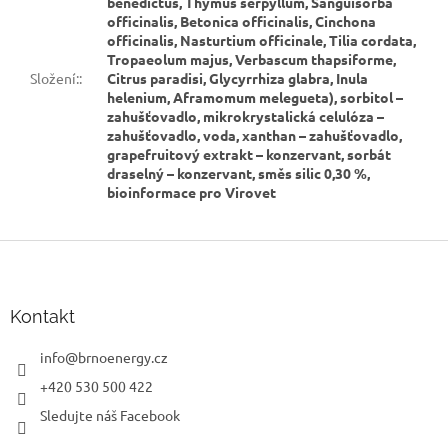
benedictus, Thymus serpyllum, Sanguisorba
officinalis, Betonica officinalis, Cinchona
officinalis, Nasturtium officinale, Tilia cordata,
Tropaeolum majus, Verbascum thapsiforme,
Složení:
:
Citrus paradisi, Glycyrrhiza glabra, Inula
helenium, Aframomum melegueta), sorbitol –
zahušťovadlo, mikrokrystalická celulóza –
zahušťovadlo, voda, xanthan – zahušťovadlo,
grapefruitový extrakt – konzervant, sorbát
draselný – konzervant, směs silic 0,30 %,
bioinformace pro Virovet
Z
á
p
a
Kontakt
t
í
info
@
brnoenergy.cz
+420 530 500 422
Sledujte náš Facebook