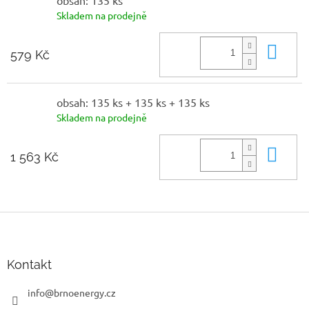
Skladem na prodejně
Do 
579 Kč
obsah: 135 ks + 135 ks + 135 ks
Skladem na prodejně
Do 
1 563 Kč
Z
á
p
a
Kontakt
t
í
info
@
brnoenergy.cz