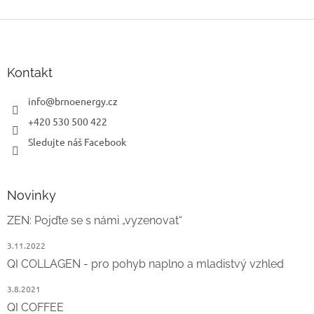
Z
á
p
a
Kontakt
t
í
info
@
brnoenergy.cz
+420 530 500 422
Sledujte náš Facebook
Novinky
ZEN: Pojďte se s námi „vyzenovat“
3.11.2022
QI COLLAGEN - pro pohyb naplno a mladistvý vzhled
3.8.2021
QI COFFEE