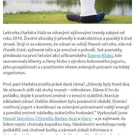
Lektorka Markéta Malá se zdravými výživovými trendy zabývá od
roku 2010. Životní zkoušky ji přivedly k makrobiotice a později k živé
stravě. Stojí si za názorem, že zdraví se odvíjí hlavně od toho, zda má
člověk čisté, vyživené tělo a je emočně v pohodě. Své poznatky
předávala na první letošní akci příbramského
Energy Klubu
, kde
seznamovala klienty a členy klubu s výrobou kokosového jogurtu,
jeho prospěšností a s pozitivním vlivem zelených potravin na lidský
organismus.
Proč paní Markéta zvolila právě dané téma? „Důvody byly hned dva.
Ve střevech sídlí náš druhý mozek – mikrobiom. Dáme-li ho do
pořádku, dojde k pozitivní změně i v emoční stabilitě, která je
základem zdraví. Dalším důvodem bylo povánoční období. Domácí
rostlinný jogurt v kombinaci se zelenými potravinami nabijí energií
a pomáhá zmírnit následky svátečního hodování.” Vyzkoušeli jsme
Hawaii Spirulinu
,
Chlorellu
,
Barley
,
Acai
a
Macu
– a je zajímavé, že
lidem nejvíc chutnaly kupodivu řasy. Návštěvníci workshopu tedy
poškádlili své chuťové buňky a zároveň získali informace o