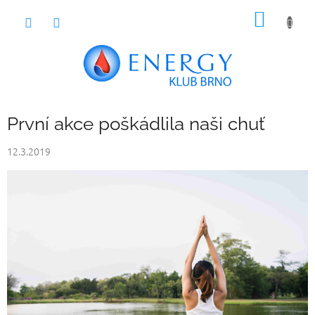
Přejít
NÁKUP
na
obsah
KOŠÍK
První akce poškádlila naši chuť
12.3.2019