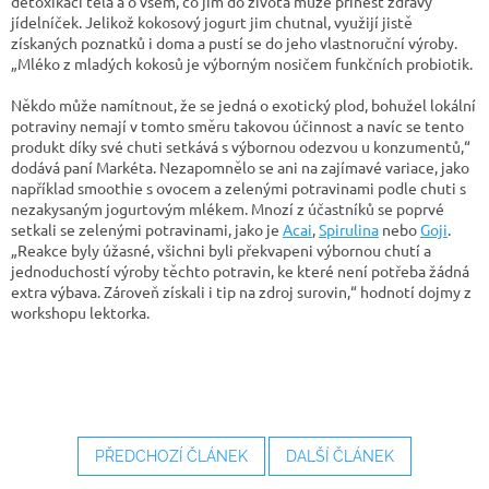
detoxikaci těla a o všem, co jim do života může přinést zdravý
jídelníček. Jelikož kokosový jogurt jim chutnal, využijí jistě
získaných poznatků i doma a pustí se do jeho vlastnoruční výroby.
„Mléko z mladých kokosů je výborným nosičem funkčních probiotik.
Někdo může namítnout, že se jedná o exotický plod, bohužel lokální
potraviny nemají v tomto směru takovou účinnost a navíc se tento
produkt díky své chuti setkává s výbornou odezvou u konzumentů,“
dodává paní Markéta. Nezapomnělo se ani na zajímavé variace, jako
například smoothie s ovocem a zelenými potravinami podle chuti s
nezakysaným jogurtovým mlékem. Mnozí z účastníků se poprvé
setkali se zelenými potravinami, jako je
Acai
,
Spirulina
nebo
Goji
.
„Reakce byly úžasné, všichni byli překvapeni výbornou chutí a
jednoduchostí výroby těchto potravin, ke které není potřeba žádná
extra výbava. Zároveň získali i tip na zdroj surovin,“ hodnotí dojmy z
workshopu lektorka.
PŘEDCHOZÍ ČLÁNEK
DALŠÍ ČLÁNEK