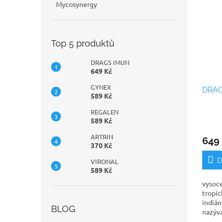
Mycosynergy
Top 5 produktů
DRAGS IMUN
649 Kč
GYNEX
DRAG
589 Kč
REGALEN
589 Kč
Průmě
hodno
ARTRIN
649
produ
370 Kč
je
5,0
D
VIRONAL
z
589 Kč
5
vysoc
hvězdi
tropic
indián
BLOG
nazýv
Drago 