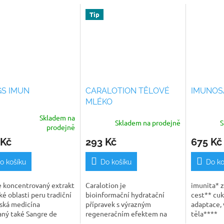
Tip
S IMUN
CARALOTION TĚLOVÉ
IMUNOS
MLÉKO
Skladem na
Skladem na prodejně
S
rné
prodejně
cení
 Kč
293 Kč
675 Kč
ktu
o košíku
Do košíku
Do ko
e koncentrovaný extrakt
Caralotion je
imunita* z
ček.
ké oblasti peru tradiční
bioinformační hydratační
cest** cuk
ská medicína
přípravek s výrazným
adaptace, 
aný také Sangre de
regeneračním efektem na
těla****
(„dračí krev“)
pokožku celého těla.Má silné