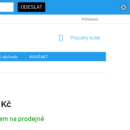
PODMÍNKY OCHRANY OSOBNÍCH ÚDAJŮ
Přihlášení
NÁKUPNÍ
Prázdný košík
KOŠÍK
í obchodu
KONTAKT
 Kč
em na prodejně