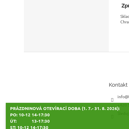
Způ
Skla
Chra
Z
á
p
a
t
Kontakt
í
info
@
+420 
PRÁZDNINOVÁ OTEVÍRACÍ DOBA (1. 7.- 31. 8. 2026):
Sleduj
PO: 10-12 14-17:30
ÚT: 13-17:30
ST: 10-12 14-17:30