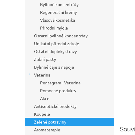
p
Bylinné koncentráty
a
Regenerační krémy
n
Vlasová kosmetika
e
Přírodní mýdla
l
Ostatní bylinné koncentráty
Unikátní přírodní zdroje
Ostatní doplňky stravy
Zubní pasty
Bylinné čaje a nápoje
Veterina
Pentagram - Veterina
Pomocné produkty
Akce
Antiseptické produkty
Koupele
Zelené potraviny
Souvi
Aromaterapie