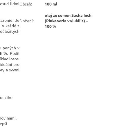
posud lidmi
Obsah
:
100 ml
olej ze semen Sacha Inchi
mazonie. Je
Složení
:
(Plukenetia volubilis) –
. V každé z
100 %
 důležitých
oupených v
6 %.
Podíl
klad losos.
ideální pro
ory a svými
oucího
rovinami.
epší