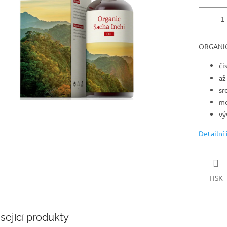
ORGANIC
či
až
sr
mo
vý
Detailní
TISK
sející produkty