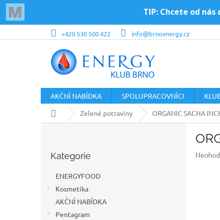
Přejít
+420 530 500 422
info@brnoenergy.cz
na
obsah
AKČNÍ NABÍDKA
SPOLUPRACOVNÍCI
KLU
Domů
Zelené potraviny
ORGANIC SACHA INC
P
ORG
o
Přeskočit
s
Průměr
Neohod
Kategorie
kategorie
t
hodnoc
r
produkt
ENERGYFOOD
a
je
Kosmetika
n
0,0
z
AKČNÍ NABÍDKA
n
5
í
Pentagram
hvězdič