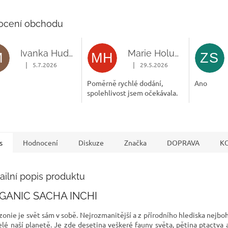
antioxidační účinky, lehce se
dávkuje a roztírá.Mléko
ocení obchodu
obsahuje...
Ivanka Hudcová Mgr.
Marie Holubová
M
MH
ZS
|
|
5.7.2026
29.5.2026
Hodnocení obchodu je 5 z 5 hvězdiček.
Hodnocení obchodu je 5 z 5 hvě
Poměrně rychlé dodání,
Ano
spolehlivost jsem očekávala.
s
Hodnocení
Diskuze
Značka
DOPRAVA
K
ailní popis produktu
GANIC SACHA INCHI
onie je svět sám v sobě. Nejrozmanitější a z přírodního hlediska nejboh
elé naší planetě. Je zde desetina veškeré fauny světa, pětina ptactva 