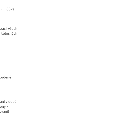
BIO-002).
izací všech
i tělesných
studené
ání v době
čeny k
ování!