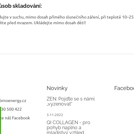
sob skladování:
dujte v suchu, mimo dosah přímého slunečního záření, při teplotě 10–25 
ňte před mrazem. Ukládejte mimo dosah dětí!
Novinky
Facebo
ZEN: Pojďte se s námi
brnoenergy.cz
„vyzenovat“
530 500 422
3.11.2022
te náš Facebook
QI COLLAGEN - pro
pohyb naplno a
mladistvý vzhled