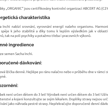
bky „ORGANIC“ jsou certifikovány kontrolní organizací ABCERT AG (CZ-
rgetická charakteristika
a Inchi nabízí srovnání, vyrovnání energií našeho organismu. Harmon
 spěje k jeho stabilitě a díky tomu k lepším výsledkům jak v oblast
nů, tak na poli psychiky a potažmo třeba i pracovních výkonů.
nné ingredience
 ze semen Sacha Inchi.
oručené dávkování:
jová lžička denně. Nejlépe po ránu nalačno nebo v průběhu dne v rámci 
yně.
zornění:
bek není určen dětem do 3 let! Výrobek není určen dětem do 3 let! Užív
tenství a kojení konzultujte se svým lékařem. Doplňky stravy nejsou ur
ívání jako náhrada pestré stravy. Nepřekračujte doporučené denní dávk