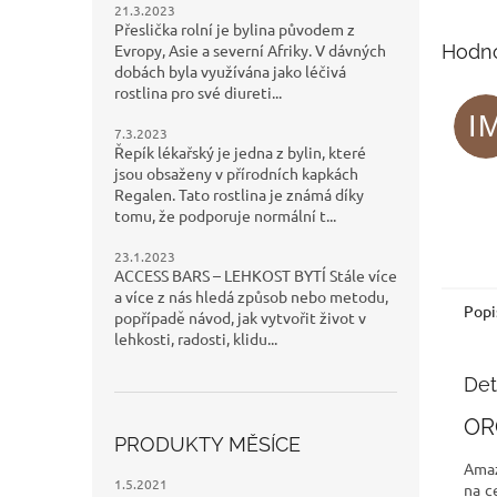
21.3.2023
Přeslička rolní je bylina původem z
Evropy, Asie a severní Afriky. V dávných
Hodn
dobách byla využívána jako léčivá
rostlina pro své diureti...
I
7.3.2023
Řepík lékařský je jedna z bylin, které
jsou obsaženy v přírodních kapkách
Regalen. Tato rostlina je známá díky
tomu, že podporuje normální t...
23.1.2023
ACCESS BARS – LEHKOST BYTÍ Stále více
a více z nás hledá způsob nebo metodu,
Popi
popřípadě návod, jak vytvořit život v
lehkosti, radosti, klidu...
Det
OR
PRODUKTY MĚSÍCE
Amaz
1.5.2021
na c