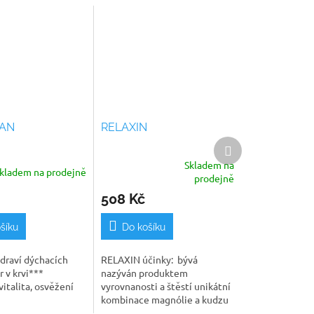
AN
RELAXIN
Další
produkt
Skladem na
kladem na prodejně
Průměrné
prodejně
hodnocení
508 Kč
produktu
je
5,0
šíku
Do košíku
z
5
draví dýchacích
RELAXIN účinky: bývá
hvězdiček.
r v krvi***
nazýván produktem
vitalita, osvěžení
vyrovnanosti a štěstí unikátní
kombinace magnólie a kudzu
neobsahuje kofein a není