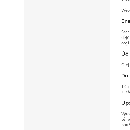
Výro
Ene
Sach
dějů
orgá
Úči
Olej
Dop
1 ča
kuch
Upo
Výro
těho
použ