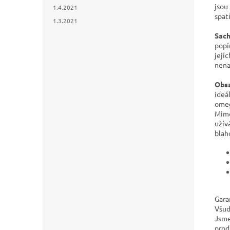
jsou
1.4.2021
spat
1.3.2021
Sach
popí
její
nena
Obsa
ideá
omeg
Mimo
užív
blah
Gara
Všud
Jsme
prod