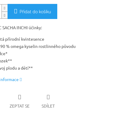
Přidat do košíku
 SACHA INCHI účinky:
stá přírodní kvintesence
 90 % omega kyselin rostlinného původu
dce*
zek**
voj plodu a dětí**
 informace
ZEPTAT SE
SDÍLET