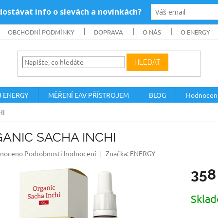
OBCHODNÍ PODMÍNKY
DOPRAVA
O NÁS
O ENERGY
HLEDAT
B ENERGY
MĚŘENÍ EAV PŘÍSTROJEM
BLOG
Hodnocen
HI
ANIC SACHA INCHI
né
noceno
Podrobnosti hodnocení
Značka:
ENERGY
ení
358
u
Měrná
Sklad
cena:
ek.