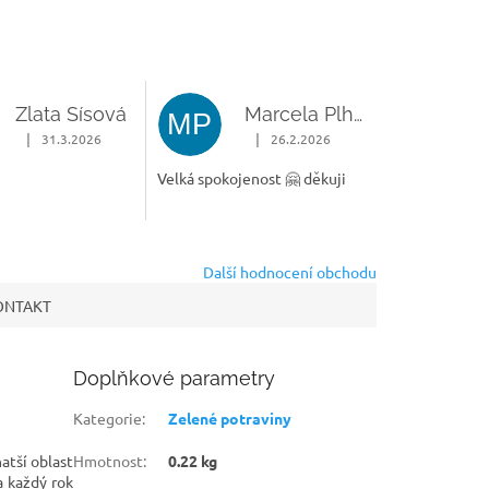
návykový
Zlata Sísová
Marcela Plháková
MP
|
|
31.3.2026
26.2.2026
zdiček.
Hodnocení obchodu je 5 z 5 hvězdiček.
Hodnocení obchodu je 5 z 5 hvězdič
Velká spokojenost 🤗 děkuji
Další hodnocení obchodu
ONTAKT
Doplňkové parametry
Kategorie
:
Zelené potraviny
atší oblast
Hmotnost
:
0.22 kg
a každý rok