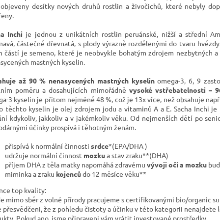
 objeveny desítky nových druhů rostlin a živočichů, které nebyly do
řeny.
a Inchi
je jednou z unikátních rostlin peruánské, nižší a střední A
navá, částečně dřevnatá, s plody výrazně rozdělenými do tvaru hvězdy
ch částí je semeno, které je neobvykle bohatým zdrojem nezbytných a
sycených mastných kyselin.
huje až 90 % nenasycených mastných kyselin
omega-3, 6, 9 zast
lním poměru a dosahujících mimořádně
vysoké vstřebatelnosti – 9
a-3 kyselin je přitom nejméně 48 %, což je 13x více, než obsahuje napří
 těchto kyselin je olej zdrojem jodu a vitaminů A a E. Sacha Inchi je 
ání kdykoliv, jakkoliv a v jakémkoliv věku. Od nejmenších dětí po seni
odárnými účinky prospívá i těhotným ženám.
přispívá k normální činnosti
srdce
*(EPA/DHA )
udržuje normální činnost
mozku
a stav zraku**(DHA)
příjem DHA z těla matky napomáhá zdravému
vývoji očí a mozku
bud
miminka a zraku
kojenců
do 12 měsíce věku**
nce top kvality:
e mimo sběr z volné přírody pracujeme s certifikovanými bio/organic su
 přesvědčeni, že z pohledu čistoty a účinku v této kategorii nenajdete l
ukty. Pokud ano, jsme připraveni vám vrátit investované prostředky.