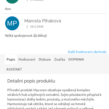
Hodnocení obchodu je 5 z 5 hvězdiček.
Ano
Marcela Plháková
MP
|
26.2.2026
Hodnocení obchodu je 5 z 5 hvězdiček.
Velká spokojenost 🤗 děkuji
Další hodnocení obchodu
Popis
Hodnocení
Diskuze
Značka
DOPRAVA
KONTAKT
Detailní popis produktu
Přírodní produkt Mycoren obsahuje vyvážený komplex
vitálních hub a bylinných extraktů. Svým působením přispívá k
harmonizaci dráhy ledvin, prostaty, a močového měchýře.
Harmonizuje tak obtíže, které se odrážejí ve hmotě
příslušných orgánů a tkání, jež zároveň vyživují a celkově