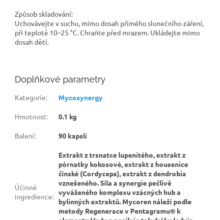
Způsob skladování:
Uchovávejte v suchu, mimo dosah přímého slunečního záření,
při teplotě 10–25 °C. Chraňte před mrazem. Ukládejte mimo
dosah dětí.
Doplňkové parametry
Kategorie
:
Mycosynergy
Hmotnost
:
0.1 kg
Balení
:
90 kapslí
Extrakt z trsnatce lupenitého, extrakt z
pórnatky kokosové, extrakt z housenice
čínské (Cordyceps), extrakt z dendrobia
vznešeného. Síla a synergie pečlivě
Účinné
vyváženého komplexu vzácných hub a
ingredience
:
bylinných extraktů. Mycoren náleží podle
metody Regenerace v Pentagramu® k
elementu Vody a posiluje tak dráhu ledvin,