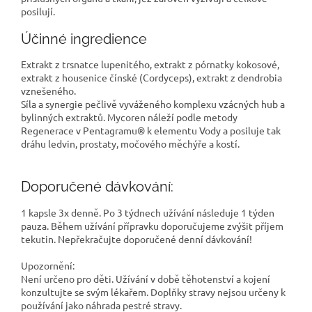
posilují.
Účinné ingredience
Extrakt z trsnatce lupenitého, extrakt z pórnatky kokosové,
extrakt z housenice čínské (Cordyceps), extrakt z dendrobia
vznešeného.
Síla a synergie pečlivě vyváženého komplexu vzácných hub a
bylinných extraktů. Mycoren náleží podle metody
Regenerace v Pentagramu® k elementu Vody a posiluje tak
dráhu ledvin, prostaty, močového měchýře a kostí.
Doporučené dávkování:
1 kapsle 3x denně. Po 3 týdnech užívání následuje 1 týden
pauza. Během užívání přípravku doporučujeme zvýšit příjem
tekutin. Nepřekračujte doporučené denní dávkování!
Upozornění:
Není určeno pro děti. Užívání v době těhotenství a kojení
konzultujte se svým lékařem. Doplňky stravy nejsou určeny k
používání jako náhrada pestré stravy.