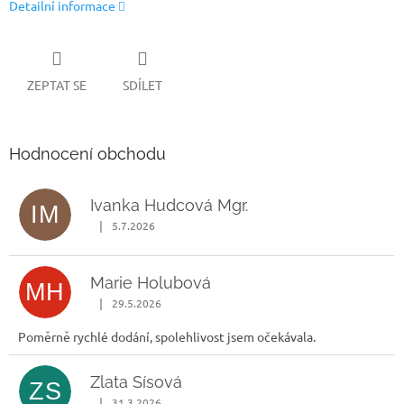
Detailní informace
ZEPTAT SE
SDÍLET
Hodnocení obchodu
Ivanka Hudcová Mgr.
IM
|
5.7.2026
Hodnocení obchodu je 5 z 5 hvězdiček.
Marie Holubová
MH
|
29.5.2026
Hodnocení obchodu je 5 z 5 hvězdiček.
Poměrně rychlé dodání, spolehlivost jsem očekávala.
Zlata Sísová
ZS
|
31.3.2026