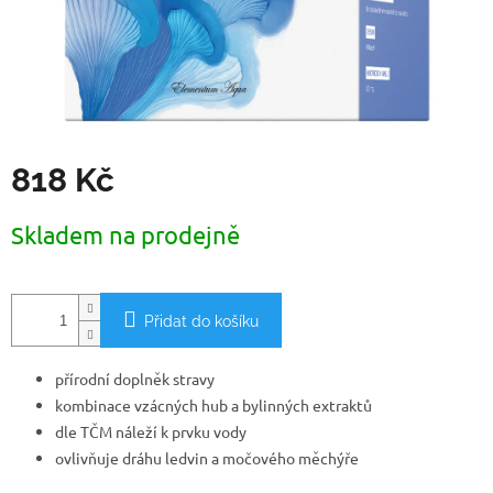
818 Kč
Měrná
Skladem na prodejně
cena:
Přidat do košíku
přírodní doplněk stravy
kombinace vzácných hub a bylinných extraktů
dle TČM náleží k prvku vody
ovlivňuje dráhu ledvin a močového měchýře