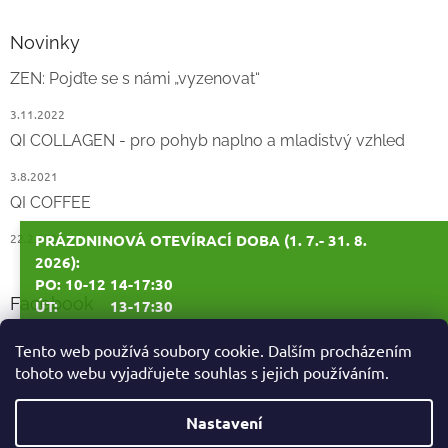
Novinky
ZEN: Pojďte se s námi „vyzenovat“
3.11.2022
QI COLLAGEN - pro pohyb naplno a mladistvý vzhled
3.8.2021
QI COFFEE
22.2.2021
PRÁZDNINOVÁ OTEVÍRACÍ DOBA (1. 7.- 31. 8.
2026):
PO: 10-12 14-17:30
Facebook
ÚT: 13-17:30
ST: 10-12 14-17:30
Tento web používá soubory cookie. Dalším procházením
tohoto webu vyjadřujete souhlas s jejich používáním.
ČT: ZAVŘENO
PÁ: ZAVŘENO
Vytvořil Shoptet
Nastavení
1. - 10. 7. 2026: ZAVŘENO