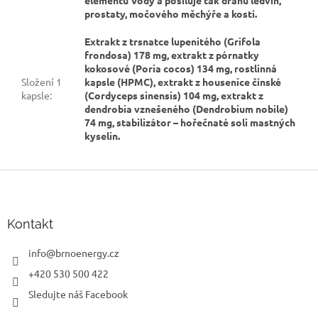
prostaty, močového měchýře a kostí.
Extrakt z trsnatce lupenitého (Grifola
frondosa) 178 mg, extrakt z pórnatky
kokosové (Poria cocos) 134 mg, rostlinná
Složení 1
kapsle (HPMC), extrakt z housenice čínské
kapsle
:
(Cordyceps sinensis) 104 mg, extrakt z
dendrobia vznešeného (Dendrobium nobile)
74 mg, stabilizátor – hořečnaté soli mastných
kyselin.
Z
á
p
a
Kontakt
t
í
info
@
brnoenergy.cz
+420 530 500 422
Sledujte náš Facebook